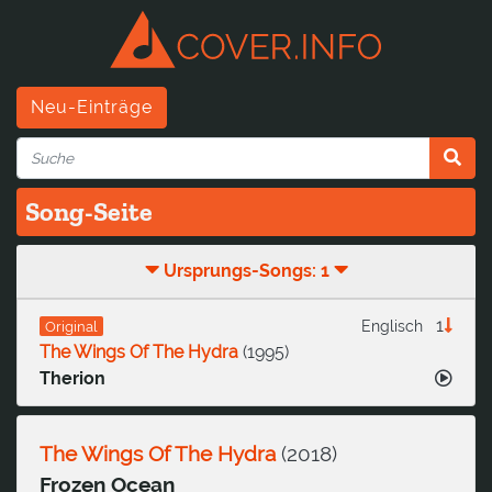
Neu-Einträge
Song-Seite
Ursprungs-Songs: 1
1
Englisch
Original
The Wings Of The Hydra
(
1995
)
Therion
The Wings Of The Hydra
(
2018
)
Frozen Ocean