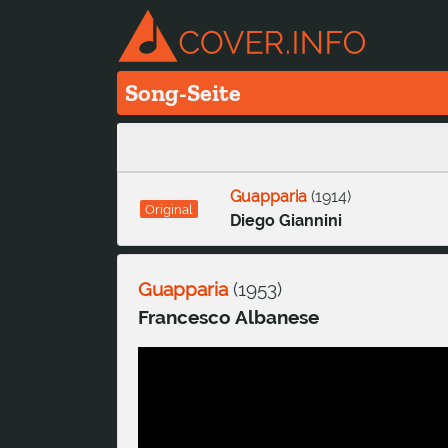
Song-Seite
Guapparia
(
1914
)
Original
Diego Giannini
Guapparia
(
1953
)
Francesco Albanese