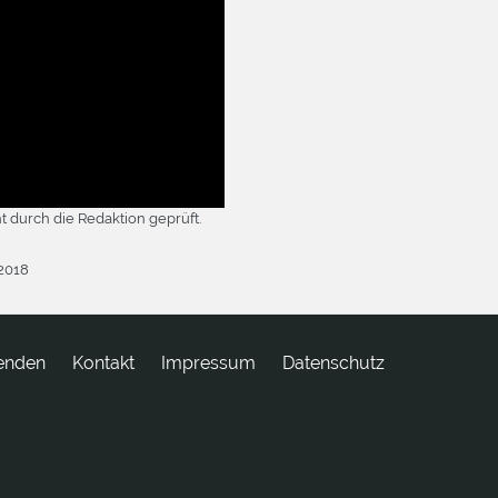
t durch die Redaktion geprüft.
.2018
enden
tkatnoK
Impressum
Datenschutz