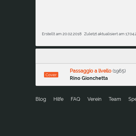
Erstellt am 20.02.2018
Zuletzt aktualisiert am 17.04
Passaggio a livello
(
1965
)
Cover
Rino Gionchetta
Blog
Hilfe
FAQ
Verein
Team
Sp