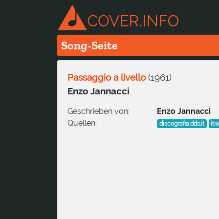
Song-Seite
Passaggio a livello
(
1961
)
Enzo Jannacci
Geschrieben von:
Enzo Jannacci
Quellen:
discografia.dds.it
it.