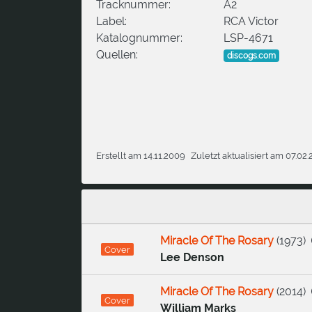
Tracknummer:
A2
Label:
RCA Victor
Katalognummer:
LSP-4671
Quellen:
discogs.com
Erstellt am 14.11.2009
Zuletzt aktualisiert am 07.02
Miracle Of The Rosary
(
1973
)
Cover
Lee Denson
Miracle Of The Rosary
(
2014
)
Cover
William Marks