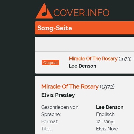
Song-Seite
Miracle Of The Rosary
(
1973
)
Original
Lee Denson
Miracle Of The Rosary
(
1972
)
Elvis Presley
Geschrieben von:
Lee Denson
Sprache:
Englisch
Format:
12''-Vinyl
Titel:
Elvis Now