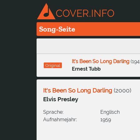
Song-Seite
It's Been So Long Darling
(
194
Original
Ernest Tubb
It's Been So Long Darling
(
2000
)
Elvis Presley
Sprache:
Englisch
Aufnahmejahr:
1959