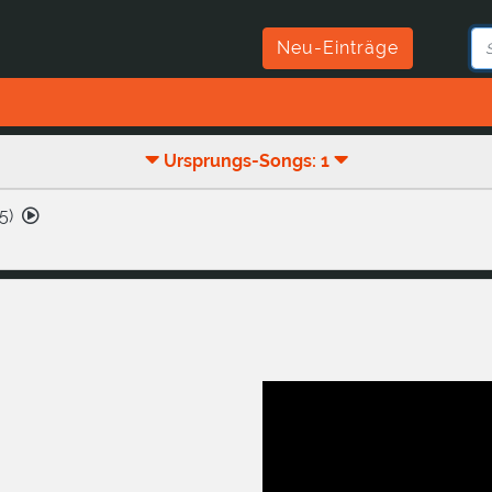
Neu-Einträge
Ursprungs-Songs: 1
5
)