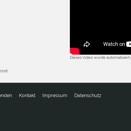
Dieses Video wurde automatisiert 
.2018
enden
tkatnoK
Impressum
Datenschutz