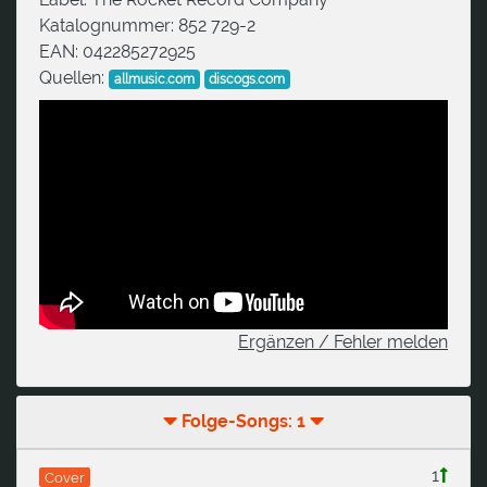
Katalognummer:
852 729-2
EAN:
042285272925
Quellen:
allmusic.com
discogs.com
Ergänzen / Fehler melden
Folge-Songs: 1
1
Cover