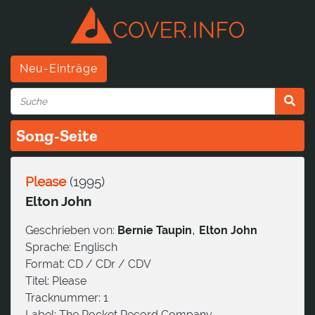
Neu-Einträge
Song-Seite
Please
(
1995
)
Elton John
,
Geschrieben von:
Bernie Taupin
Elton John
Sprache:
Englisch
Format:
CD / CDr / CDV
Titel:
Please
Tracknummer:
1
Label:
The Rocket Record Company