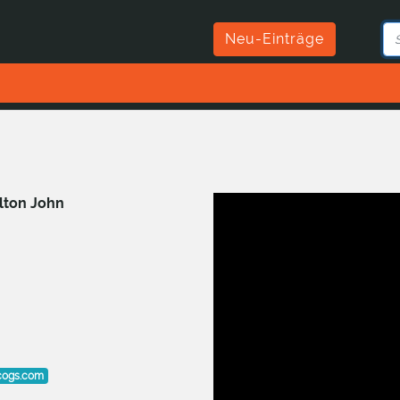
Neu-Einträge
lton John
cogs.com