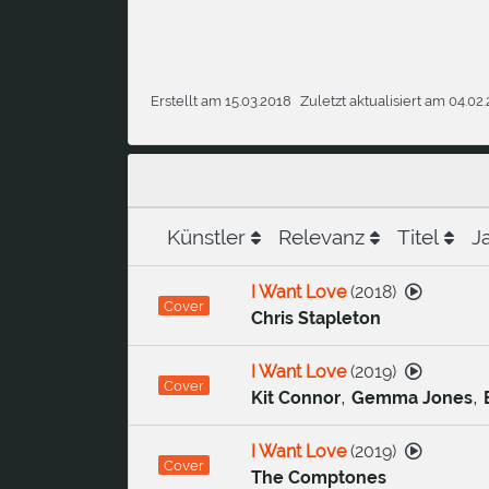
Erstellt am 15.03.2018
Zuletzt aktualisiert am 04.02
Künstler
Relevanz
Titel
J
I Want Love
(
2018
)
Cover
Chris Stapleton
I Want Love
(
2019
)
Cover
,
,
Kit Connor
Gemma Jones
I Want Love
(
2019
)
Cover
The Comptones