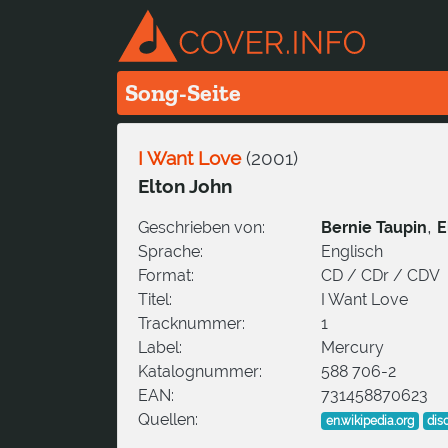
Song-Seite
I Want Love
(
2001
)
Elton John
,
Geschrieben von:
Bernie Taupin
E
Sprache:
Englisch
Format:
CD / CDr / CDV
Titel:
I Want Love
Tracknummer:
1
Label:
Mercury
Katalognummer:
588 706-2
EAN:
731458870623
Quellen:
en.wikipedia.org
dis