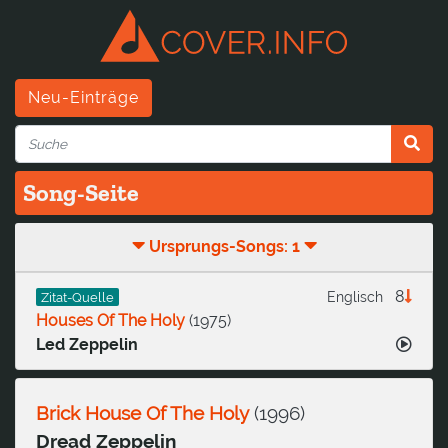
Neu-Einträge
Song-Seite
Ursprungs-Songs: 1
8
Englisch
Zitat-Quelle
Houses Of The Holy
(
1975
)
Led Zeppelin
Brick House Of The Holy
(
1996
)
Dread Zeppelin