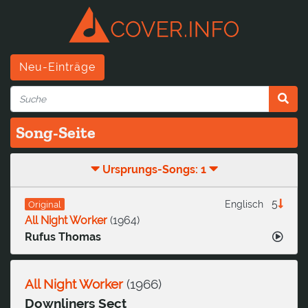
Neu-Einträge
Song-Seite
Ursprungs-Songs: 1
5
Englisch
Original
All Night Worker
(
1964
)
Rufus Thomas
All Night Worker
(
1966
)
Downliners Sect