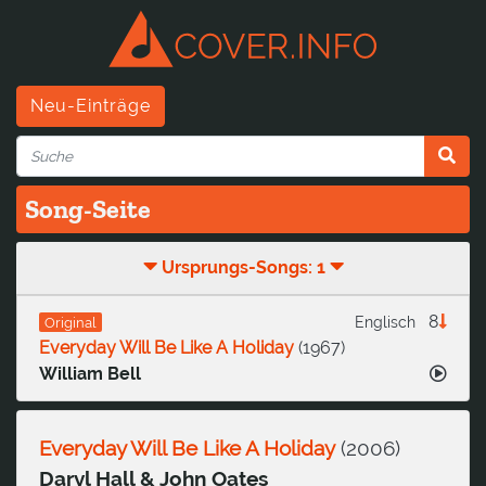
Neu-Einträge
Song-Seite
Ursprungs-Songs: 1
8
Englisch
Original
Everyday Will Be Like A Holiday
(
1967
)
William Bell
Everyday Will Be Like A Holiday
(
2006
)
Daryl Hall & John Oates