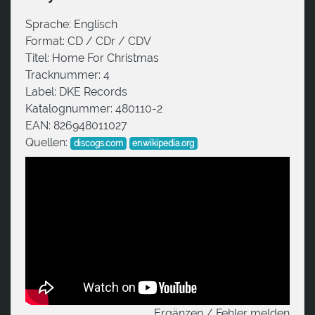
Sprache:
Englisch
Format:
CD / CDr / CDV
Titel:
Home For Christmas
Tracknummer:
4
Label:
DKE Records
Katalognummer:
480110-2
EAN:
826948011027
Quellen:
discogs.com
en.wikipedia.org
Ergänzen / Fehler melden