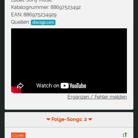
Katalognummer:
88697523492
EAN:
886975234929
Quellen:
discogs.com
Ergänzen / Fehler melden
Folge-Songs: 2
1
Cover