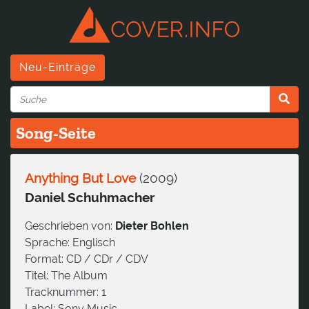
Neu-Einträge
Song-Seite
Anything But Love
(
2009
)
Daniel Schuhmacher
Geschrieben von:
Dieter Bohlen
Sprache:
Englisch
Format:
CD / CDr / CDV
Titel:
The Album
Tracknummer:
1
Label:
Sony Music