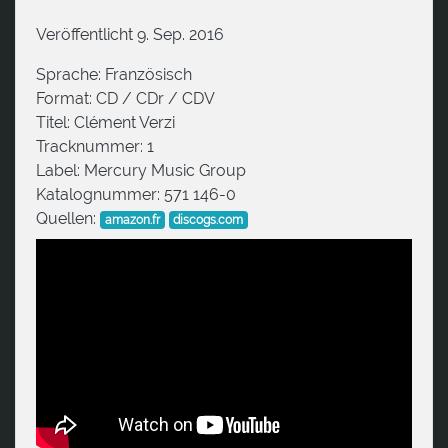
Veröffentlicht 9. Sep. 2016
Sprache:
Französisch
Format:
CD / CDr / CDV
Titel:
Clément Verzi
Tracknummer:
1
Label:
Mercury Music Group
Katalognummer:
571 146-0
Quellen:
amazon.fr
discogs.com