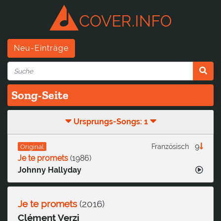
Neu-Einträge
Song-Seite
Ursprungs-Songs: 1
9
Französisch
Original
Je te promets
(
1986
)
Johnny Hallyday
Je te promets
(
2016
)
Clément Verzi