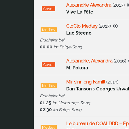
Alexandrie Alexandra
(
2013
)
Cover
Vive La Fête
CloClo Medley
(
2013
)
Medley
Luc Steeno
Erscheint bei
00:00
im Folge-Song
Alexandrie, Alexandra
(
2016
)
Cover
M. Pokora
Mir sinn eng Famill
(
2019
)
Medley
Dan Tanson
Georges Urwa
&
Erscheint bei
01:25
im Ursprungs-Song
02:30
im Folge-Song
Le bureau de QQALDDD – Ép
Medley