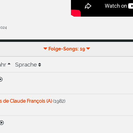
.2024
Folge-Songs: 19
ahr
Sprache
 de Claude François (A)
(
1982
)