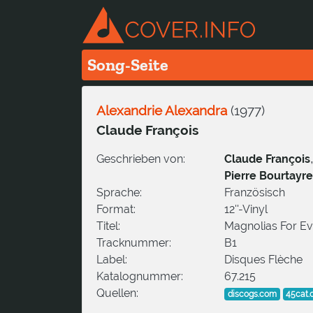
Song-Seite
Alexandrie Alexandra
(
1977
)
Claude François
Geschrieben von:
Claude François
Pierre Bourtayre
Sprache:
Französisch
Format:
12''-Vinyl
Titel:
Magnolias For Ev
Tracknummer:
B1
Label:
Disques Flèche
Katalognummer:
67.215
Quellen:
discogs.com
45cat