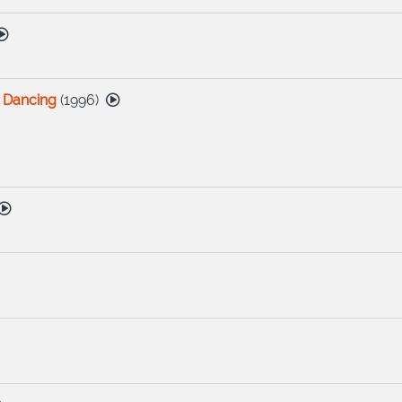
o Dancing
(
1996
)