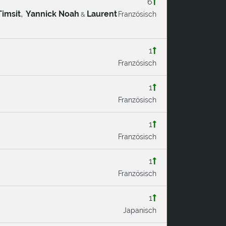
6
,
Timsit
Yannick Noah
Laurent
Französisch
&
1
Französisch
1
Französisch
1
Französisch
1
Französisch
1
Japanisch