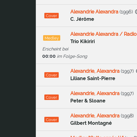
Alexandrie Alexandra
(
1996
)
Cover
C. Jérôme
Alexandrie Alexandra / Radi
Medley
Trio Kikiriri
Erscheint bei
00:00
im Folge-Song
Alexandrie, Alexandra
(
1997
)
Cover
Liliane Saint-Pierre
Alexandrie, Alexandra
(
1997
)
Cover
Peter & Sloane
Alexandrie, Alexandra
(
1998
)
Cover
Gilbert Montagné