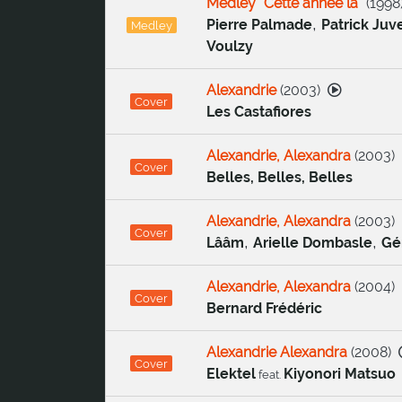
Medley "Cette année là"
(
1998
,
Pierre Palmade
Patrick Juv
Medley
Voulzy
Alexandrie
(
2003
)
Cover
Les Castafiores
Alexandrie, Alexandra
(
2003
)
Cover
Belles, Belles, Belles
Alexandrie, Alexandra
(
2003
)
Cover
,
,
Lââm
Arielle Dombasle
Gé
Alexandrie, Alexandra
(
2004
)
Cover
Bernard Frédéric
Alexandrie Alexandra
(
2008
)
Cover
Elektel
Kiyonori Matsuo
feat.