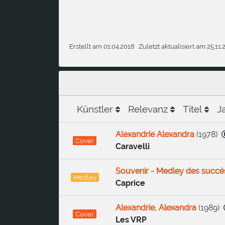
Erstellt am 01.04.2018
Zuletzt aktualisiert am 25.11
Künstler
Relevanz
Titel
J
Alexandrie Alexandra
(
1978
)
Cover
Caravelli
Souvenir - Medley des succès
Medley
Caprice
Alexandrie, Alexandra
(
1989
)
Cover
Les VRP