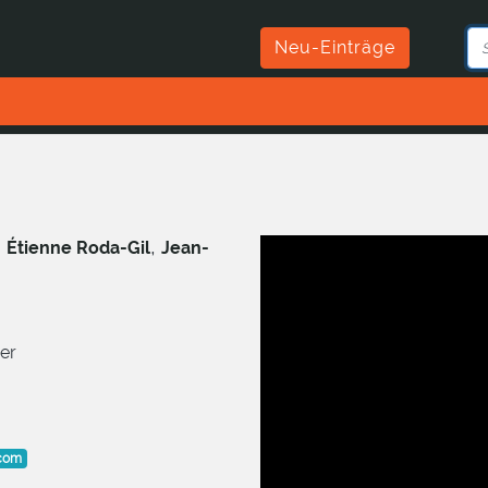
Neu-Einträge
,
,
Étienne Roda-Gil
Jean-
er
.com