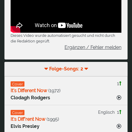
Dieses Video wurde automatisiert gesucht und nicht durch
die Redaktion geprüft.
Ergänzen / Fehler melden
Folge-Songs: 2
1
Cover
It's Different Now
(
1972
)
Clodagh Rodgers
1
Englisch
Cover
It's Diff'rent Now
(
1995
)
Elvis Presley