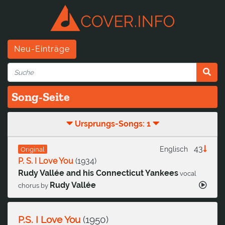
Neu-Einträge
Song-Seite
Ursprungs-Songs: 1
43
Englisch
Original
P. S. I Love You
(
1934
)
Rudy Vallée and his Connecticut Yankees
vocal
Rudy Vallée
chorus by
P.S. I Love You
(
1950
)