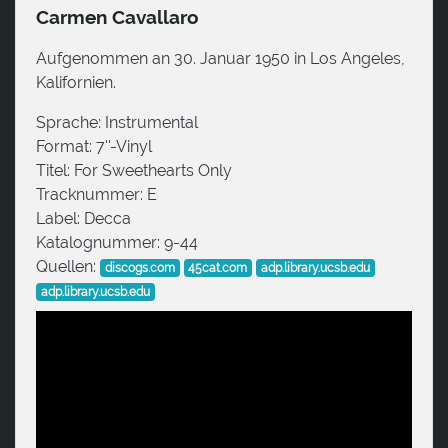
Carmen Cavallaro
Aufgenommen an 30. Januar 1950 in Los Angeles,
Kalifornien.
Sprache:
Instrumental
Format:
7''-Vinyl
Titel:
For Sweethearts Only
Tracknummer:
E
Label:
Decca
Katalognummer:
9-44
Quellen:
discogs.com
45cat.com
adp.library.ucsb.edu
adp.library.ucsb.edu