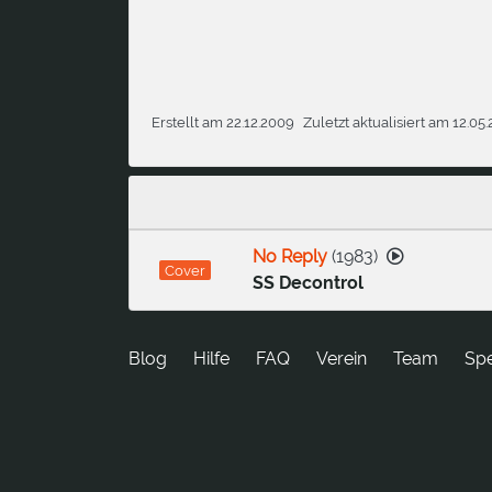
Erstellt am 22.12.2009
Zuletzt aktualisiert am 12.05
No Reply
(
1983
)
Cover
SS Decontrol
Blog
Hilfe
FAQ
Verein
Team
Sp