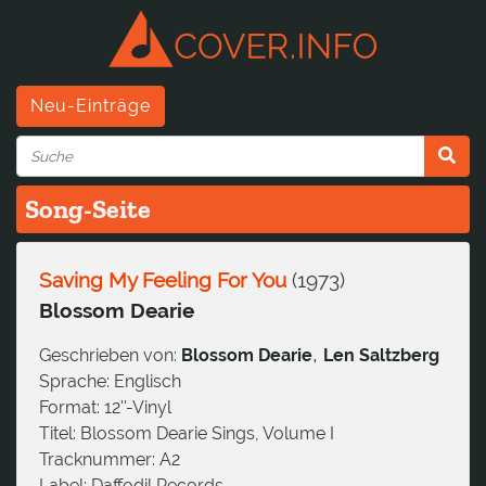
Neu-Einträge
Song-Seite
Saving My Feeling For You
(
1973
)
Blossom Dearie
,
Geschrieben von:
Blossom Dearie
Len Saltzberg
Sprache:
Englisch
Format:
12''-Vinyl
Titel:
Blossom Dearie Sings, Volume I
Tracknummer:
A2
Label:
Daffodil Records