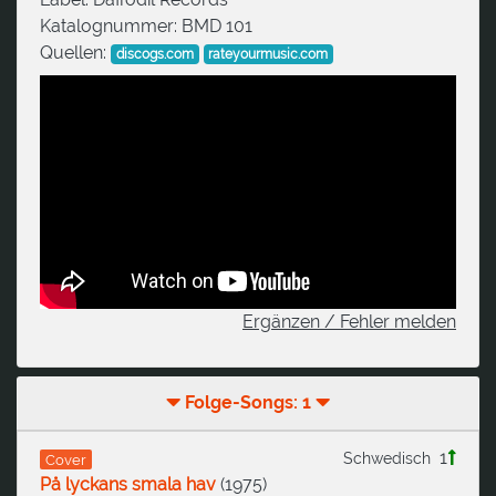
Katalognummer:
BMD 101
Quellen:
discogs.com
rateyourmusic.com
Ergänzen / Fehler melden
Folge-Songs: 1
1
Schwedisch
Cover
På lyckans smala hav
(
1975
)