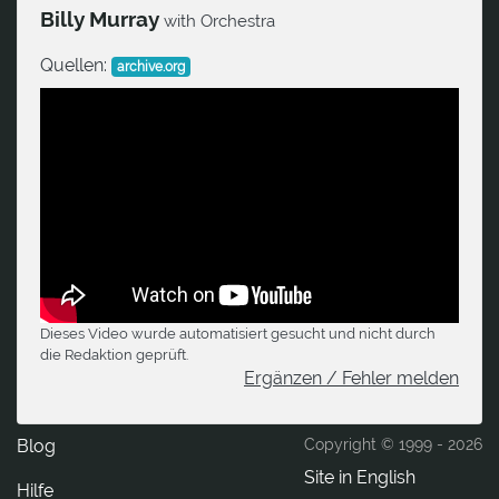
Billy Murray
with Orchestra
Quellen:
archive.org
Dieses Video wurde automatisiert gesucht und nicht durch
die Redaktion geprüft.
Ergänzen / Fehler melden
Blog
Copyright © 1999 -
2026
Site in English
Hilfe