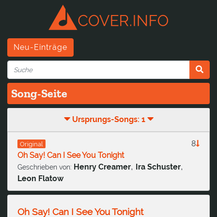
Neu-Einträge
Song-Seite
Ursprungs-Songs: 1
8
Original
Oh Say! Can I See You Tonight
,
,
Henry Creamer
Ira Schuster
Geschrieben von:
Leon Flatow
Oh Say! Can I See You Tonight