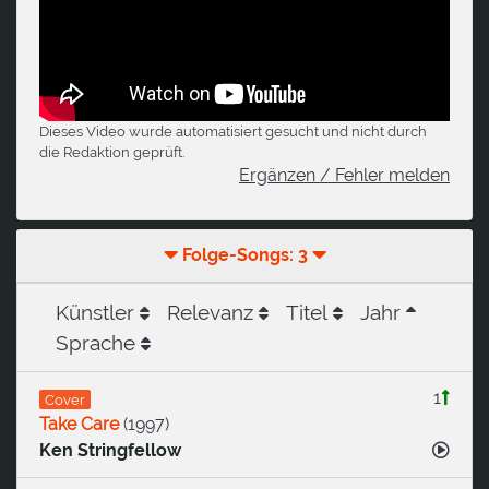
Dieses Video wurde automatisiert gesucht und nicht durch
die Redaktion geprüft.
Ergänzen / Fehler melden
Folge-Songs: 3
Künstler
Relevanz
Titel
Jahr
Sprache
1
Cover
Take Care
(
1997
)
Ken Stringfellow