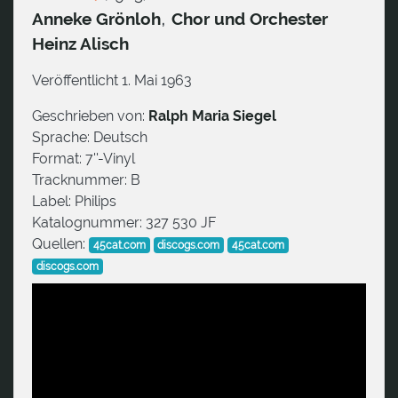
,
Anneke Grönloh
Chor und Orchester
Heinz Alisch
Veröffentlicht 1. Mai 1963
Geschrieben von:
Ralph Maria Siegel
Sprache:
Deutsch
Format:
7''-Vinyl
Tracknummer:
B
Label:
Philips
Katalognummer:
327 530 JF
Quellen:
45cat.com
discogs.com
45cat.com
discogs.com