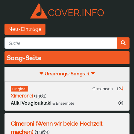
Neu-Einträge
Song-Seite
Ursprungs-Songs: 1
12
Griechisch
Original
Ximerónei
(
1961
)
Aliki Vougiouklaki
& Ensemble
Cimeroni (Wenn wir beide Hochzeit
machen)
(
1963
)