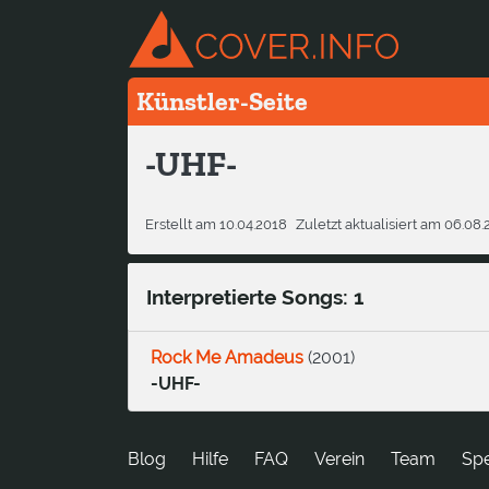
Künstler-Seite
-UHF-
Erstellt am 10.04.2018
Zuletzt aktualisiert am 06.08
Interpretierte Songs: 1
Rock Me Amadeus
(
2001
)
-UHF-
Blog
Hilfe
FAQ
Verein
Team
Sp