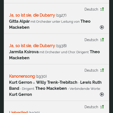
1
Deutsch
Ja, so ist sie, die Dubarry
(
1927
)
Gitta Alpár
Theo
mit Orchester unter Leitung von
Mackeben
1
Deutsch
Ja, so ist sie, die Dubarry
(
1938
)
Jarmila Ksirova
Theo
mit Orchester und Chor. Dirigent:
Mackeben
1
Deutsch
Kanonensong
(
1930
)
Kurt Gerron
Willy Trenk-Trebitsch
Lewis Ruth
u.
-
Band
Theo Mackeben
- Dirigent:
- Verbindende Worte:
Kurt Gerron
1
Deutsch
Liebeslied
(
1930
)