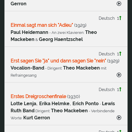
Gerron
1
Deutsch
Einmal sagt man sich "Adieu"
(
1929
)
Paul Heidemann
Theo
- An zwei Klavieren:
Mackeben
Georg Haentzschel
&
1
Deutsch
Erst sagen Sie "ja" und dann sagen Sie "nein"
(
1929
)
Vocalion-Band
Theo Mackeben
- Dirigent:
mit
Refraingesang
1
Deutsch
Erstes Dreigroschenfinale
(
1930
)
,
,
Lotte Lenja
Erika Helmke
Erich Ponto
Lewis
-
Ruth Band
Theo Mackeben
Dirigent:
- Verbindende
Kurt Gerron
Worte: