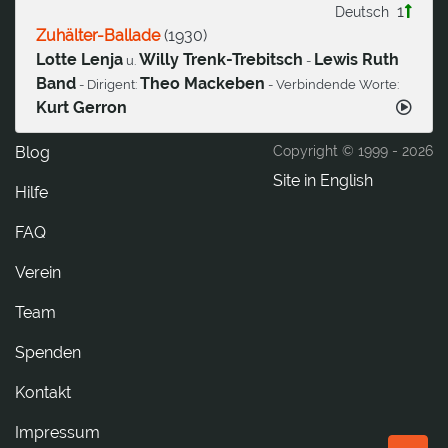
1
Deutsch
Zuhälter-Ballade
(
1930
)
Lotte Lenja
Willy Trenk-Trebitsch
Lewis Ruth
u.
-
Band
Theo Mackeben
- Dirigent:
- Verbindende Worte:
Kurt Gerron
Blog
Copyright © 1999 -
2026
Site in English
Hilfe
FAQ
Verein
Team
Spenden
tkatnoK
Impressum