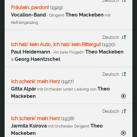
1
Deutsch
Fräulein, pardon!
(
1929
)
Vocalion-Band
Theo Mackeben
- Dirigent:
mit
Refraingesang
1
Deutsch
Ich hab' kein Auto, ich hab' kein Rittergut
(
1930
)
Paul Heidemann
Theo Mackeben
- An zwei Flügeln:
Georg Haentzschel
&
1
Deutsch
Ich schenk' mein Herz
(
1927
)
Gitta Alpár
Theo
mit Orchester unter Leitung von
Mackeben
1
Deutsch
Ich schenk' mein Herz
(
1938
)
Jarmila Ksirova
Theo
mit Orchester. Dirigent:
Mackeben