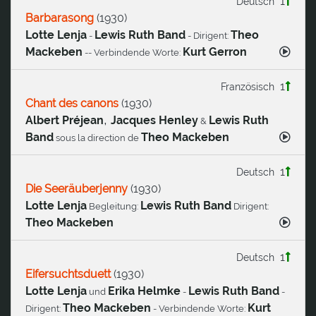
1
Deutsch
Barbarasong
(
1930
)
Lotte Lenja
Lewis Ruth Band
Theo
-
- Dirigent:
Mackeben
Kurt Gerron
-- Verbindende Worte:
1
Französisch
Chant des canons
(
1930
)
,
Albert Préjean
Jacques Henley
Lewis Ruth
&
Band
Theo Mackeben
sous la direction de
1
Deutsch
Die Seeräuberjenny
(
1930
)
Lotte Lenja
Lewis Ruth Band
Begleitung:
Dirigent:
Theo Mackeben
1
Deutsch
Eifersuchtsduett
(
1930
)
Lotte Lenja
Erika Helmke
Lewis Ruth Band
und
-
-
Theo Mackeben
Kurt
Dirigent:
- Verbindende Worte: