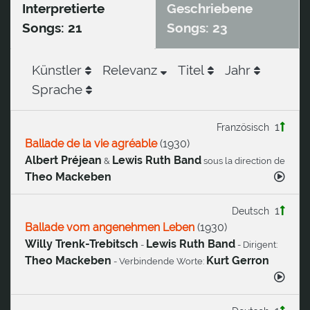
Interpretierte
Geschriebene
Songs: 21
Songs: 23
Künstler
Relevanz
Titel
Jahr
Sprache
1
Französisch
Ballade de la vie agréable
(
1930
)
Albert Préjean
Lewis Ruth Band
&
sous la direction de
Theo Mackeben
1
Deutsch
Ballade vom angenehmen Leben
(
1930
)
Willy Trenk-Trebitsch
Lewis Ruth Band
-
- Dirigent:
Theo Mackeben
Kurt Gerron
- Verbindende Worte: