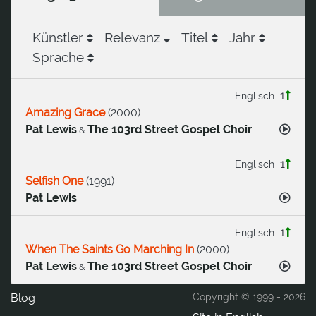
Künstler
Relevanz
Titel
Jahr
Sprache
1
Englisch
Amazing Grace
(
2000
)
Pat Lewis
The 103rd Street Gospel Choir
&
1
Englisch
Selfish One
(
1991
)
Pat Lewis
1
Englisch
When The Saints Go Marching In
(
2000
)
Pat Lewis
The 103rd Street Gospel Choir
&
Blog
Copyright © 1999 -
2026