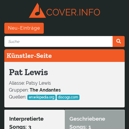
Neu-Einträge
Künstler-Seite
Pat Lewis
Aliasse:
Patsy Lewis
Gruppen:
The Andantes
Quellen:
en.wikipedia.org
discogs.com
Interpretierte
Geschriebene
Songs: 3
Songs: 1