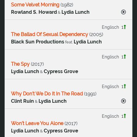
Some Velvet Morning
(
1982
)
Rowland S. Howard
Lydia Lunch
&
1
Englisch
The Ballad Of Sexual Dependency
(
2005
)
Black Sun Productions
Lydia Lunch
feat.
1
Englisch
The Spy
(
2017
)
Lydia Lunch
Cypress Grove
&
1
Englisch
Why Don't We Do It In The Road
(
1991
)
Clint Ruin
Lydia Lunch
&
1
Englisch
Won't Leave You Alone
(
2017
)
Lydia Lunch
Cypress Grove
&