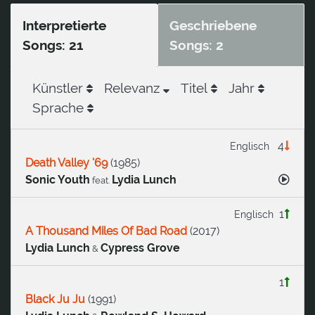
Interpretierte
Geschriebene
Songs: 21
Songs: 2
Künstler
Relevanz
Titel
Jahr
Sprache
4
Englisch
Death Valley '69
(
1985
)
Sonic Youth
Lydia Lunch
feat.
1
Englisch
A Thousand Miles Of Bad Road
(
2017
)
Lydia Lunch
Cypress Grove
&
1
Black Ju Ju
(
1991
)