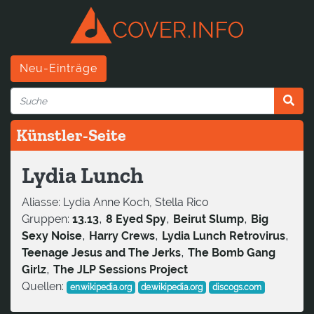
Neu-Einträge
Künstler-Seite
Lydia Lunch
Aliasse:
Lydia Anne Koch, Stella Rico
,
,
,
Gruppen:
13.13
8 Eyed Spy
Beirut Slump
Big
,
,
,
Sexy Noise
Harry Crews
Lydia Lunch Retrovirus
,
Teenage Jesus and The Jerks
The Bomb Gang
,
Girlz
The JLP Sessions Project
Quellen:
en.wikipedia.org
de.wikipedia.org
discogs.com