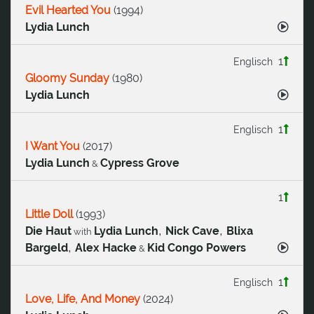
Evil Hearted You
(
1994
)
Lydia Lunch
1
Englisch
Gloomy Sunday
(
1980
)
Lydia Lunch
1
Englisch
I Want You
(
2017
)
Lydia Lunch
Cypress Grove
&
1
Little Doll
(
1993
)
,
,
Die Haut
Lydia Lunch
Nick Cave
Blixa
with
,
Bargeld
Alex Hacke
Kid Congo Powers
&
1
Englisch
Love, Life, And Money
(
2024
)