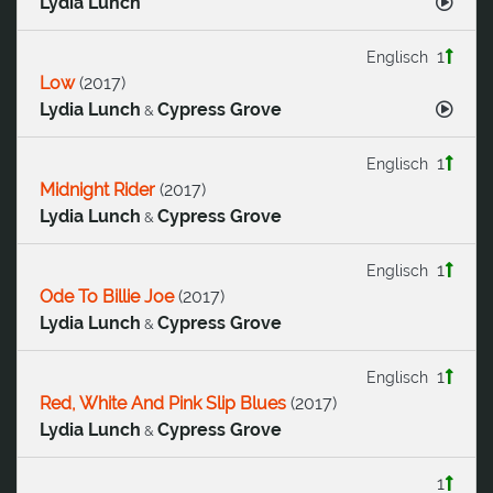
Lydia Lunch
1
Englisch
Low
(
2017
)
Lydia Lunch
Cypress Grove
&
1
Englisch
Midnight Rider
(
2017
)
Lydia Lunch
Cypress Grove
&
1
Englisch
Ode To Billie Joe
(
2017
)
Lydia Lunch
Cypress Grove
&
1
Englisch
Red, White And Pink Slip Blues
(
2017
)
Lydia Lunch
Cypress Grove
&
1