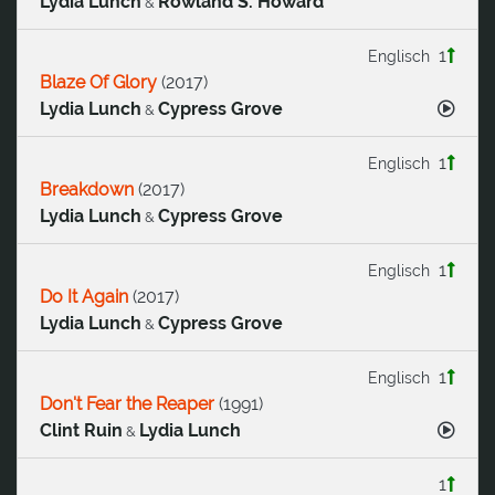
Lydia Lunch
Rowland S. Howard
&
1
Englisch
Blaze Of Glory
(
2017
)
Lydia Lunch
Cypress Grove
&
1
Englisch
Breakdown
(
2017
)
Lydia Lunch
Cypress Grove
&
1
Englisch
Do It Again
(
2017
)
Lydia Lunch
Cypress Grove
&
1
Englisch
Don't Fear the Reaper
(
1991
)
Clint Ruin
Lydia Lunch
&
1