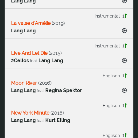
Lang Lang
1
Instrumental
La valse d'Amélie
(
2019
)
Lang Lang
1
Instrumental
Live And Let Die
(
2015
)
2Cellos
Lang Lang
feat.
1
Englisch
Moon River
(
2016
)
Lang Lang
Regina Spektor
feat.
1
Englisch
New York Minute
(
2016
)
Lang Lang
Kurt Elling
feat.
1
Englisch