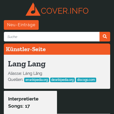
Neu-Einträge
Künstler-Seite
Lang Lang
Aliasse:
Láng Lǎng
Quellen:
en.wikipedia.org
de.wikipedia.org
discogs.com
Interpretierte
Songs: 17