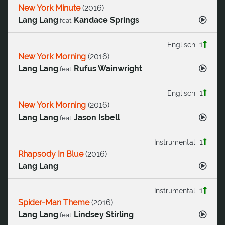
New York Minute
(
2016
)
Lang Lang
Kandace Springs
feat.
1
Englisch
New York Morning
(
2016
)
Lang Lang
Rufus Wainwright
feat.
1
Englisch
New York Morning
(
2016
)
Lang Lang
Jason Isbell
feat.
1
Instrumental
Rhapsody In Blue
(
2016
)
Lang Lang
1
Instrumental
Spider-Man Theme
(
2016
)
Lang Lang
Lindsey Stirling
feat.