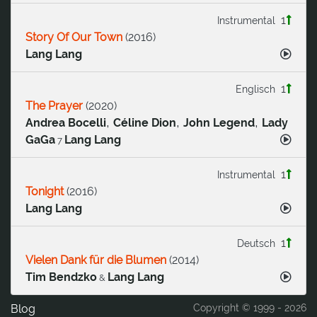
1
Instrumental
Story Of Our Town
(
2016
)
Lang Lang
1
Englisch
The Prayer
(
2020
)
,
,
,
Andrea Bocelli
Céline Dion
John Legend
Lady
GaGa
Lang Lang
7
1
Instrumental
Tonight
(
2016
)
Lang Lang
1
Deutsch
Vielen Dank für die Blumen
(
2014
)
Tim Bendzko
Lang Lang
&
Blog
Copyright © 1999 -
2026