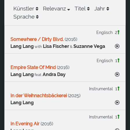
Künstler
Relevanz
Titel
Jahr
Sprache
2
Englisch
Somewhere / Dirty Blvd.
(
2016
)
Lang Lang
Lisa Fischer
Suzanne Vega
with
&
1
Englisch
Empire State Of Mind
(
2016
)
Lang Lang
Andra Day
feat.
1
Instrumental
In der Weihnachtsbäckerei
(
2025
)
Lang Lang
1
Instrumental
In Evening Air
(
2016
)