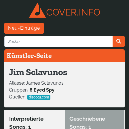
Neu-Einträge
Künstler-Seite
Jim Sclavunos
Aliasse:
James Sclavunos
Gruppen:
8 Eyed Spy
Quellen:
discogs.com
Interpretierte
Geschriebene
Songs: 1
Songs: 1