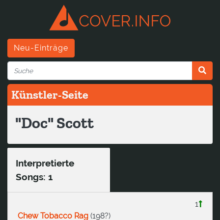
Neu-Einträge
Künstler-Seite
"Doc" Scott
Interpretierte
Songs: 1
1
Chew Tobacco Rag
(
198?
)