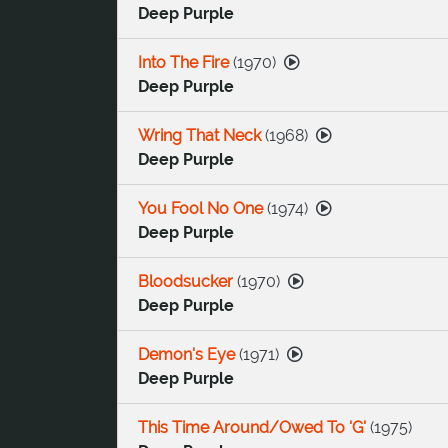
Deep Purple
Into The Fire
(
1970
)
Deep Purple
Wring That Neck
(
1968
)
Deep Purple
You Fool No One
(
1974
)
Deep Purple
Bloodsucker
(
1970
)
Deep Purple
Demon's Eye
(
1971
)
Deep Purple
This Time Around/Owed To 'G'
(
1975
)