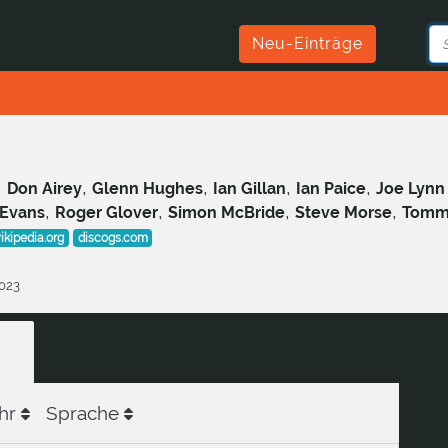
Neu-Einträge
,
,
,
,
,
Don Airey
Glenn Hughes
Ian Gillan
Ian Paice
Joe Lynn
,
,
,
,
Evans
Roger Glover
Simon McBride
Steve Morse
Tommy
ikipedia.org
discogs.com
2023
hr
Sprache