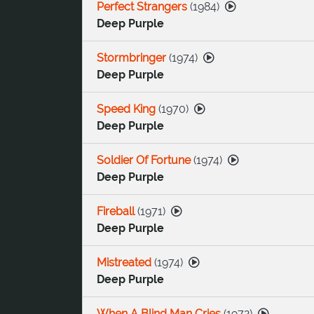
Perfect Strangers
(
1984
)
Deep Purple
Stormbringer
(
1974
)
Deep Purple
Speed King
(
1970
)
Deep Purple
Soldier Of Fortune
(
1974
)
Deep Purple
Fireball
(
1971
)
Deep Purple
Mistreated
(
1974
)
Deep Purple
When A Blind Man Cries
(
1972
)