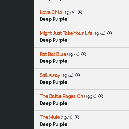
Love Child
(
1975
)
Deep Purple
Might Just Take Your Life
(
1974
)
Deep Purple
Rat Bat Blue
(
1973
)
Deep Purple
Sail Away
(
1974
)
Deep Purple
The Battle Rages On
(
1993
)
Deep Purple
The Mule
(
1971
)
Deep Purple