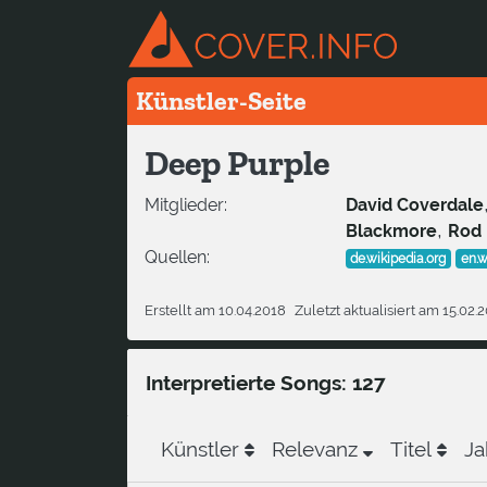
Künstler-Seite
Deep Purple
Mitglieder:
David Coverdale
,
Blackmore
Rod 
Quellen:
de.wikipedia.org
en.w
Erstellt am 10.04.2018
Zuletzt aktualisiert am 15.02.
Interpretierte Songs: 127
Künstler
Relevanz
Titel
Ja