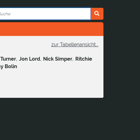
zur Tabellenansicht...
,
,
,
 Turner
Jon Lord
Nick Simper
Ritchie
 Bolin