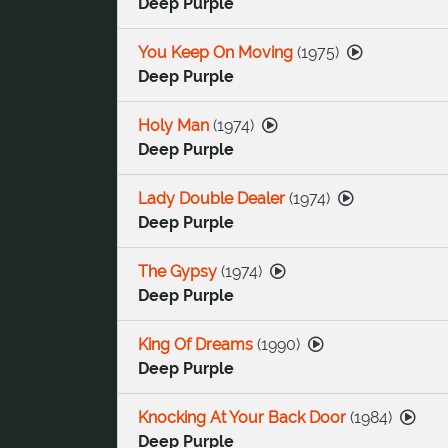
Deep Purple
You Keep On Moving
(
1975
)
Deep Purple
Holy Man
(
1974
)
Deep Purple
Lady Double Dealer
(
1974
)
Deep Purple
The Gypsy
(
1974
)
Deep Purple
King Of Dreams
(
1990
)
Deep Purple
Knocking At Your Back Door
(
1984
)
Deep Purple