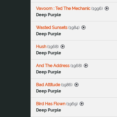
Vavoom : Ted The Mechanic
(
1996
)
Deep Purple
Wasted Sunsets
(
1984
)
Deep Purple
Hush
(
1968
)
Deep Purple
And The Address
(
1968
)
Deep Purple
Bad Attitude
(
1986
)
Deep Purple
Bird Has Flown
(
1969
)
Deep Purple