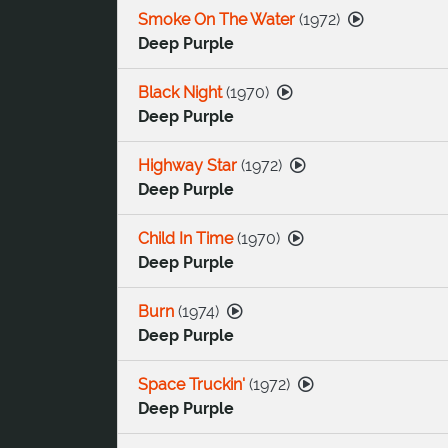
Smoke On The Water
(
1972
)
Deep Purple
Black Night
(
1970
)
Deep Purple
Highway Star
(
1972
)
Deep Purple
Child In Time
(
1970
)
Deep Purple
Burn
(
1974
)
Deep Purple
Space Truckin'
(
1972
)
Deep Purple