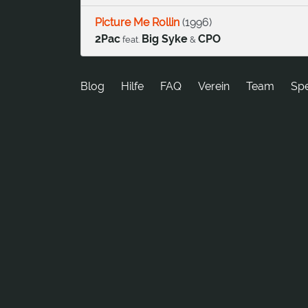
Picture Me Rollin
(
1996
)
2Pac
Big Syke
CPO
feat.
&
Blog
Hilfe
FAQ
Verein
Team
Sp