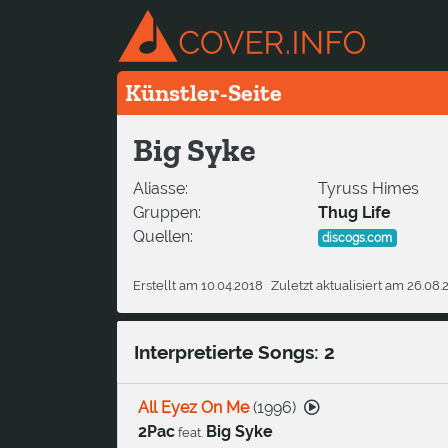
Künstler-Seite
Big Syke
Aliasse:
Tyruss Himes
Gruppen:
Thug Life
Quellen:
discogs.com
Erstellt am 10.04.2018
Zuletzt aktualisiert am 26.08.
Interpretierte Songs: 2
All Eyez On Me
(
1996
)
2Pac
Big Syke
feat.