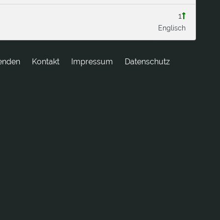
1
Englisch
enden
tkatnoK
Impressum
Datenschutz