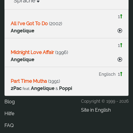
Sprache
1
All I've Got To Do
(
2002
)
Angelique
1
Midnight Love Affair
(
1996
)
Angelique
1
Englisch
Part Time Mutha
(
1991
)
2Pac
Angelique
Poppi
feat.
&
Blog
Copyright © 1999 -
2026
Site in English
Hilfe
FAQ