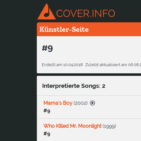
Künstler-Seite
#9
Erstellt am 10.04.2018
Zuletzt aktualisiert am 06.08
Interpretierte Songs: 2
Mama's Boy
(
2002
)
#9
Who Killed Mr. Moonlight
(
1999
)
#9