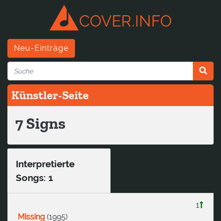
Neu-Einträge
Künstler-Seite
7 Signs
Interpretierte
Songs: 1
1
Missing
(
1995
)