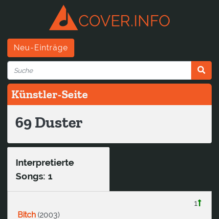
Neu-Einträge
Künstler-Seite
69 Duster
Interpretierte
Songs: 1
1
Bitch
(
2003
)