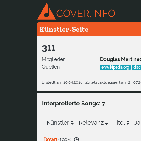
Künstler-Seite
311
Mitglieder:
Douglas Martine
Quellen:
en.wikipedia.org
dis
Erstellt am 10.04.2018
Zuletzt aktualisiert am 24.07.
Interpretierte Songs: 7
Künstler
Relevanz
Titel
Ja
Down
(
1995
)