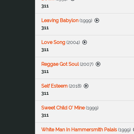
311
Leaving Babylon
(
1999
)
311
Love Song
(
2004
)
311
Reggae Got Soul
(
2007
)
311
Self Esteem
(
2018
)
311
Sweet Child O' Mine
(
1999
)
311
White Man In Hammersmith Palais
(
1999
)