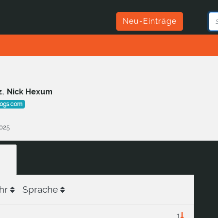
Neu-Einträge
,
z
Nick Hexum
cogs.com
2025
hr
Sprache
1