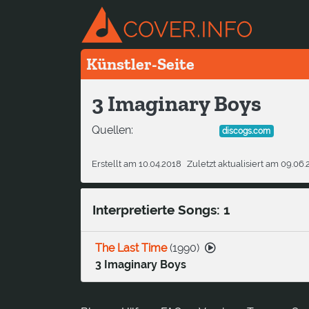
Künstler-Seite
3 Imaginary Boys
Quellen:
discogs.com
Erstellt am 10.04.2018
Zuletzt aktualisiert am 09.06
Interpretierte Songs: 1
The Last Time
(
1990
)
3 Imaginary Boys