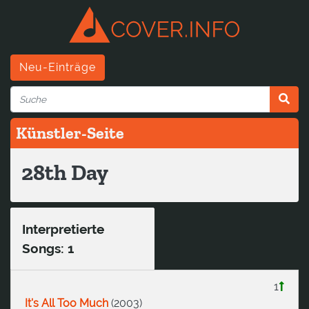
Neu-Einträge
Künstler-Seite
28th Day
Interpretierte
Songs: 1
1
It's All Too Much
(
2003
)