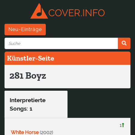
Neu-Einträge
Künstler-Seite
281 Boyz
Interpretierte
Songs: 1
1
White Horse
(
2002
)