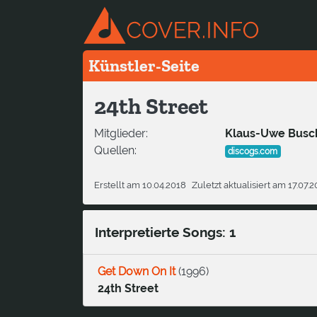
Künstler-Seite
24th Street
Mitglieder:
Klaus-Uwe Busc
Quellen:
discogs.com
Erstellt am 10.04.2018
Zuletzt aktualisiert am 17.07.
Interpretierte Songs: 1
Get Down On It
(
1996
)
24th Street