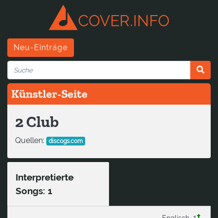
Neu-Einträge
Künstler-Seite
2 Club
Quellen:
discogs.com
Interpretierte
Songs: 1
1
Englisch