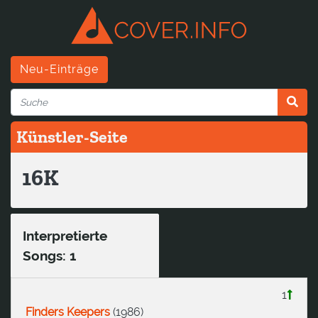
Neu-Einträge
Künstler-Seite
16K
Interpretierte
Songs: 1
1
Finders Keepers
(
1986
)