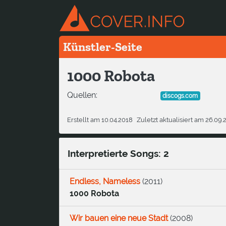
Künstler-Seite
1000 Robota
Quellen:
discogs.com
Erstellt am 10.04.2018
Zuletzt aktualisiert am 26.09.
Interpretierte Songs: 2
Endless, Nameless
(
2011
)
1000 Robota
Wir bauen eine neue Stadt
(
2008
)