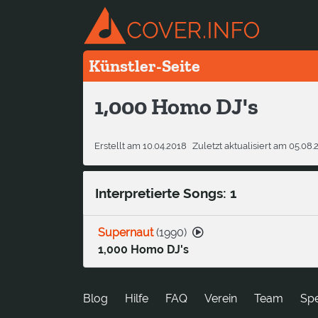
Künstler-Seite
1,000 Homo DJ's
Erstellt am 10.04.2018
Zuletzt aktualisiert am 05.08
Interpretierte Songs: 1
Supernaut
(
1990
)
1,000 Homo DJ's
Blog
Hilfe
FAQ
Verein
Team
Sp